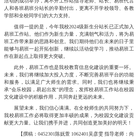
活动的成功举办，离不开工作站指导老师、站长、易班代言
人和各班易班分站长的辛勤付出，更离不开学校领导、各教
学部和全校同学们的大力支持。
值得一提的是，今年我校
2024级新生分站长已正式加入
易班工作站。他们作为新生力量，充满朝气和活力，将为易
班工作带来新的思路和创意。我们期待他们在未来的日子里
能够与易班一起开拓创新，继续以活动促学习，推动易班工
作在新起点上取得更大突破。
此外，易班工作也是我校教育信息化建设的重要一环。
未来，我们将继续加大投入力度，不断完善易班平台的功能
和服务，以满足广大师生的需求。同时，我们也将继续秉
承
“会乐校园，易起出发”的理念，发挥校易班工作站在校园
文化建设中的积极作用，共同奔赴更远的未来。
展望未来，我们信心满满。在全校师生的共同努力下，
我校易班工作必将取得更加丰硕的成果，为校园文化建设贡
献更大力量。让我们携手并进，共同创造更加美好的明天！
【撰稿：
0452301陈妩萱 1062401吴彦雯 指导老师：向