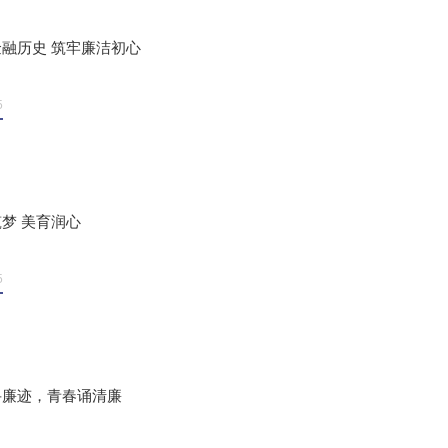
融历史 筑牢廉洁初心
5
梦 美育润心
5
寻廉迹，青春诵清廉