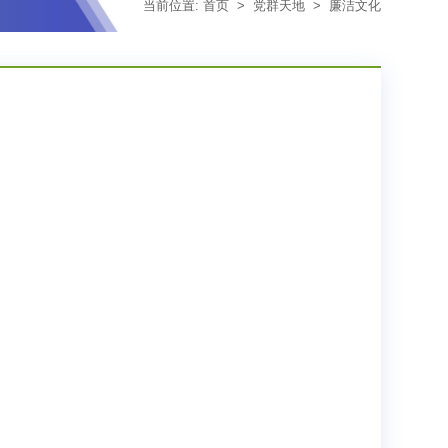
当前位置:
首页
>
党群天地
>
廉洁文化