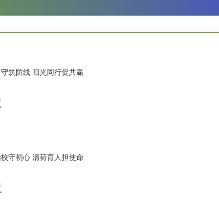
守筑防线 阳光同行促共赢
6
校守初心 清荷育人担使命
6