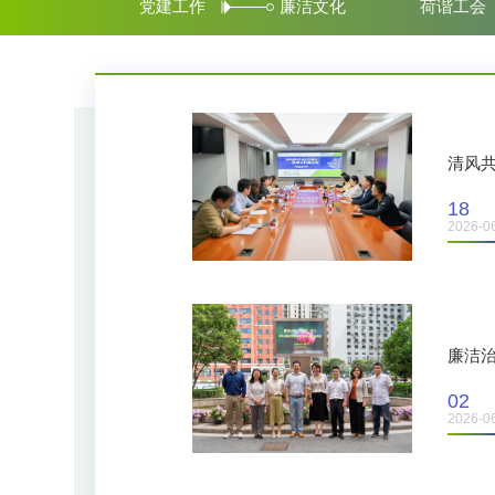
党建工作
廉洁文化
荷谐工会
清风共
18
2026-0
廉洁治
02
2026-0