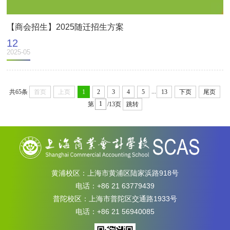
【商会招生】2025随迁招生方案
12
2025-05
...
共65条
首页
上页
1
2
3
4
5
13
下页
尾页
第
/13页
跳转
黄浦校区：上海市黄浦区陆家浜路918号
电话：+86 21 63779439
普陀校区：上海市普陀区交通路1933号
电话：+86 21 56940085