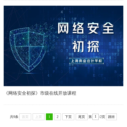
《网络安全初探》市级在线开放课程
共9条
首页
上页
1
2
下页
尾页
第
/2页
跳转