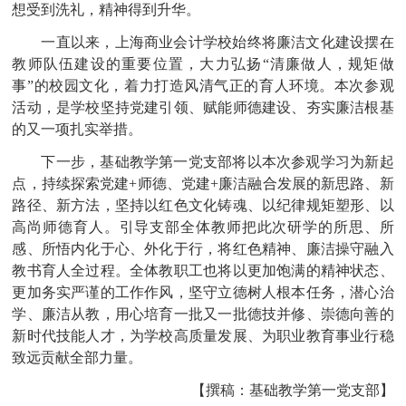
想受到洗礼，精神得到升华。
一直以来，上海商业会计学校始终将廉洁文化建设摆在
教师队伍建设的重要位置，大力弘扬
“清廉做人，规矩做
事”的校园文化，着力打造风清气正的育人环境。本次参观
活动，是学校坚持党建引领、赋能师德建设、夯实廉洁根基
的又一项扎实举措。
下一步，基础教学第一党支部将以本次参观学习为新起
点，持续探索党建
+师德、党建+廉洁融合发展的新思路、新
路径、新方法，坚持以红色文化铸魂、以纪律规矩塑形、以
高尚师德育人。引导支部全体教师把此次研学的所思、所
感、所悟内化于心、外化于行，将红色精神、廉洁操守融入
教书育人全过程。全体教职工也将以更加饱满的精神状态、
更加务实严谨的工作作风，坚守立德树人根本任务，潜心治
学、廉洁从教，用心培育一批又一批德技并修、崇德向善的
新时代技能人才，为学校高质量发展、为职业教育事业行稳
致远贡献全部力量。
【
撰稿：基础教学第一党支部】