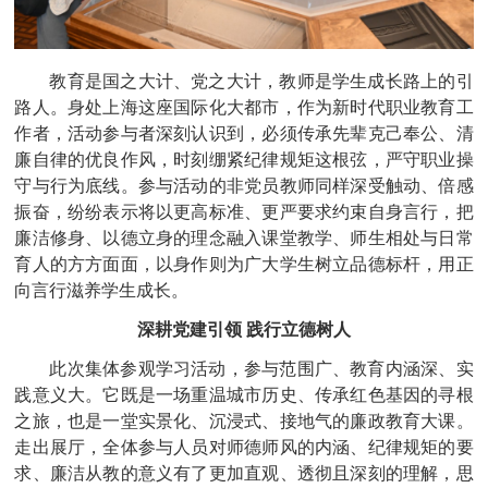
教育是国之大计、党之大计，教师是学生成长路上的引
路人。身处上海这座国际化大都市，作为新时代职业教育工
作者，活动参与者深刻认识到，必须传承先辈克己奉公、清
廉自律的优良作风，时刻绷紧纪律规矩这根弦，严守职业操
守与行为底线。参与活动的非党员教师同样深受触动、倍感
振奋，纷纷表示将以更高标准、更严要求约束自身言行，把
廉洁修身、以德立身的理念融入课堂教学、师生相处与日常
育人的方方面面，以身作则为广大学生树立品德标杆，用正
向言行滋养学生成长。
深耕党建引领
践行立德树人
此次集体参观学习活动，参与范围广、教育内涵深、实
践意义大。它既是一场重温城市历史、传承红色基因的寻根
之旅，也是一堂实景化、沉浸式、接地气的廉政教育大课。
走出展厅，全体参与人员对师德师风的内涵、纪律规矩的要
求、廉洁从教的意义有了更加直观、透彻且深刻的理解，思