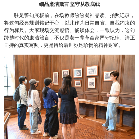
细品廉洁箴言
坚守从教底线
驻足警句展板前，在场教师纷纷凝神品读、拍照记录，
将这句经典规训铭记于心，以此作为日常自省、自我约束的
行为标尺。大家现场交流感悟、畅谈体会，一致认为，这句
跨越时代的廉洁箴言，不仅是老一辈革命家严守纪律、清正
自持的真实写照，更是留给后世弥足珍贵的精神财富。