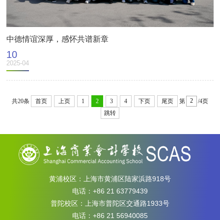
中德情谊深厚，感怀共谱新章
10
2025-04
共20条
首页
上页
1
2
3
4
下页
尾页
第
/4页
跳转
黄浦校区：上海市黄浦区陆家浜路918号
电话：+86 21 63779439
普陀校区：上海市普陀区交通路1933号
电话：+86 21 56940085